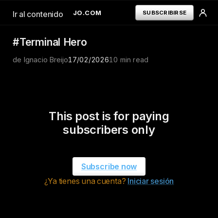
IGNACIOBREIJO.COM
SUBSCRIBIRSE
Ir al contenido
#Terminal Hero
de Ignacio Breijo
TERMINAL
17/02/2026
10 min read
INICIAR SESION
---
TERMINAL
ORDERFLOW
LIBRO DE POSICIONES
---
This post is for paying
RECURSOS
subscribers only
GRATUITOS
---
TERMINOS Y
CONDICIONES
POLÍTICA DE
Subscribe now
PRIVACIDAD
¿Ya tienes una cuenta?
Iniciar sesión